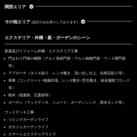
関西エリア
その他エリア
(設計のみお承りしております)
エクステリア・外構・庭・ガーデンのシーン
新築及びリフォーム外構・エクステリア工事
門まわり門扉の種類（アルミ形材門扉・アルミ鋳物門扉・ウッド調門扉
等）
アプローチ（タイル貼り、レンガ敷き、洗い出し仕上、自然石貼り等）
車庫（コンクリート+植栽目地、レンガ敷き+芝生敷き、緑化舗装ブロック
等）
樹木（落葉樹、広葉樹等）
ガーデン（ウッドデッキ、シェード、ガーデンシンク、雨水タンク等）
ウッドデッキ工事
リビングガーデンライフ
ポタジェガーデンライフ
スマートエクステリアライフ