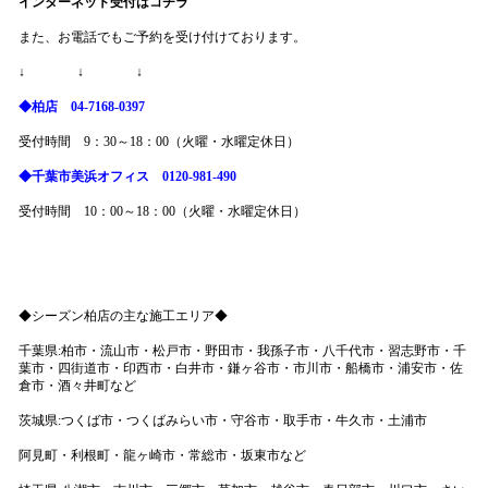
インターネット受付はコチラ
また、お電話でもご予約を受け付けております。
↓ ↓ ↓
◆柏店 04-7168-0397
受付時間 9：30～18：00（火曜・水曜定休日）
◆千葉市美浜オフィス 0120-981-490
受付時間 10：00～18：00（火曜・水曜定休日）
◆シーズン柏店の主な施工エリア◆
千葉県:柏市・流山市・松戸市・野田市・我孫子市・八千代市・習志野市・千
葉市・四街道市・印西市・白井市・鎌ヶ谷市・市川市・船橋市・浦安市・佐
倉市・酒々井町など
茨城県:つくば市・つくばみらい市・守谷市・取手市・牛久市・土浦市
阿見町・利根町・龍ヶ崎市・常総市・坂東市など