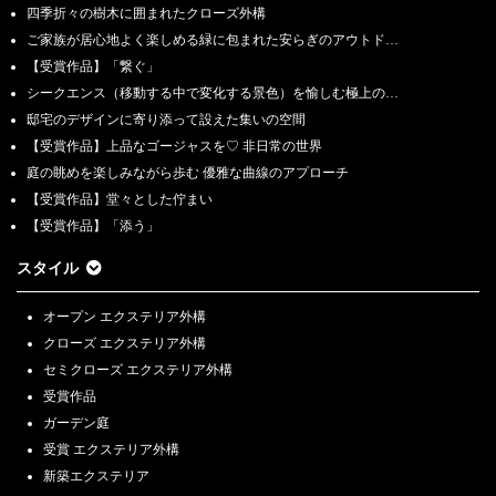
四季折々の樹木に囲まれたクローズ外構
ご家族が居心地よく楽しめる緑に包まれた安らぎのアウトド…
【受賞作品】「繋ぐ」
シークエンス（移動する中で変化する景色）を愉しむ極上の…
邸宅のデザインに寄り添って設えた集いの空間
【受賞作品】上品なゴージャスを♡ 非日常の世界
庭の眺めを楽しみながら歩む 優雅な曲線のアプローチ
【受賞作品】堂々とした佇まい
【受賞作品】「添う」
スタイル
オープン エクステリア外構
クローズ エクステリア外構
セミクローズ エクステリア外構
受賞作品
ガーデン庭
受賞 エクステリア外構
新築エクステリア