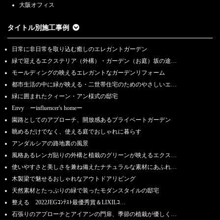
大阪オフィス
タイトル別施工事例
日常に非日常を取り込む癒しのエレガントガーデン
緑で迎えるエクステリア（外構）・ガーデン（お庭）坂の途…
モールディングの映えるエレガントなガーデンリフォーム
都市生活の中に緑が映える・二世帯住宅のためのやさしいエ…
緑に囲まれたクィーン・アン様式の邸宅
Envy ーinfluencer's homeー
園路としてのアプローチ、開放感あるプライベートガーデン
眺めるだけでなく、使える庭でおしゃれに暮らす
アンダルシアの路地裏の風景
風格あるレンガ貼りの外構と植栽のグリーンが映えるエクス…
使いやすさと美しさを兼ね備えたナチュラルな素材にあふれ…
木製梁で魅せるおしゃれなアウトドアリビング
天然素材とたっぷりの緑で装ったモダンスタイルの邸宅
整える 2022JEGｺﾝﾃｽﾄ最優秀賞＆LIXILｺ…
石張りのアプローチとアイアンの門扉、季節の植栽が優しく…