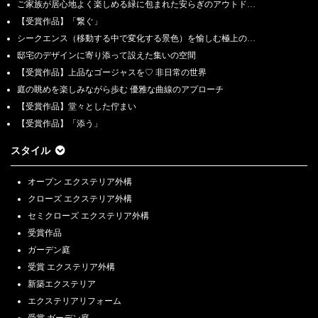
ご家族が居心地よく楽しめる緑に包まれた安らぎのアウトド…
【受賞作品】「繋ぐ」
シークエンス（移動する中で変化する景色）を愉しむ極上の…
邸宅のデザインに寄り添って設えた集いの空間
【受賞作品】上品なゴージャスを♡ 非日常の世界
庭の眺めを楽しみながら歩む 優雅な曲線のアプローチ
【受賞作品】堂々とした佇まい
【受賞作品】「添う」
スタイル
オープン エクステリア外構
クローズ エクステリア外構
セミクローズ エクステリア外構
受賞作品
ガーデン庭
受賞 エクステリア外構
新築エクステリア
エクステリアリフォーム
受賞 ガーデン庭