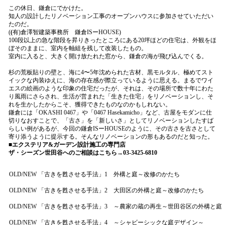
この休日、鎌倉にでかけた。
知人の設計したリノベーション工事のオープンハウスに参加させていただい
たのだ。
(
(
有)倉澤智建築事務所
鎌倉ISーHOUSE
)
100段以上の急な階段を昇りきったところにある20坪ほどの住宅は、外観をほ
ぼそのままに、室内を軸組を残して改装したもの。
室内に入ると、大きく開け放たれた窓から、鎌倉の海が飛び込んでくる。
杉の荒板貼りの壁と、海に4〜5年沈められた古材、黒モルタル、極めてスト
イックな内装ゆえに、海の存在感が際立っているように思える。まるでワイ
エスの絵画のような印象の住宅だったが、それは、その場所で数十年にわた
り風雨にさらされ、生活が営まれた「生きた住宅」をリノベーションし、そ
れを生かしたからこそ、獲得できたものなのかもしれない。
鎌倉には
「OKASHI 0467」や「0467 Hasekamicho」
など、古屋をモダンに仕
切りなおすことで、「古さ」を「新しいさ」としてリノベーションしたすば
らしい例があるが、今回の
鎌倉ISーHOUSE
のように、その古さを古さとして
寄り添うように提示する。そんなリノベーションの形もあるのだと知った。
■エクステリア&ガーデン設計施工の専門店
ザ・シーズン世田谷へのご相談はこちら→03-3425-6810
OLD/NEW 「古きを甦させる手法」1 外構と庭～改修のかたち
OLD/NEW 「古きを甦させる手法」2 大田区の外構と庭～改修のかたち
OLD/NEW 「古きを甦させる手法」3 ～農家の蔵の再生～世田谷区の外構と庭
OLD/NEW 「古きを甦させる手法」4 ～シャビーシックな庭デザイン～