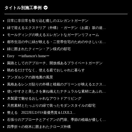
タイトル別施工事例
日常に非日常を取り込む癒しのエレガントガーデン
緑で迎えるエクステリア（外構）・ガーデン（お庭）坂の途…
モールディングの映えるエレガントなガーデンリフォーム
都市生活の中に緑が映える・二世帯住宅のためのやさしいエ…
緑に囲まれたクィーン・アン様式の邸宅
Envy ーinfluencer's homeー
園路としてのアプローチ、開放感あるプライベートガーデン
眺めるだけでなく、使える庭でおしゃれに暮らす
アンダルシアの路地裏の風景
風格あるレンガ貼りの外構と植栽のグリーンが映えるエクス…
使いやすさと美しさを兼ね備えたナチュラルな素材にあふれ…
木製梁で魅せるおしゃれなアウトドアリビング
天然素材とたっぷりの緑で装ったモダンスタイルの邸宅
整える 2022JEGｺﾝﾃｽﾄ最優秀賞＆LIXILｺ…
石張りのアプローチとアイアンの門扉、季節の植栽が優しく…
四季折々の樹木に囲まれたクローズ外構