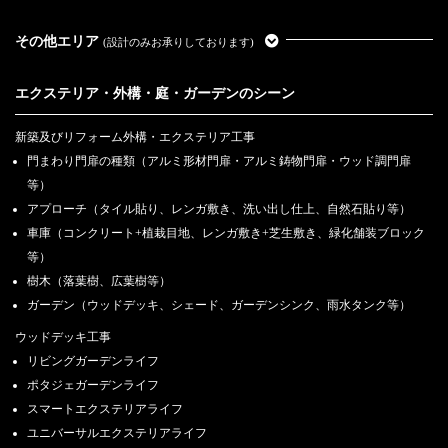
その他エリア
(設計のみお承りしております)
エクステリア・外構・庭・ガーデンのシーン
新築及びリフォーム外構・エクステリア工事
門まわり門扉の種類（アルミ形材門扉・アルミ鋳物門扉・ウッド調門扉
等）
アプローチ（タイル貼り、レンガ敷き、洗い出し仕上、自然石貼り等）
車庫（コンクリート+植栽目地、レンガ敷き+芝生敷き、緑化舗装ブロック
等）
樹木（落葉樹、広葉樹等）
ガーデン（ウッドデッキ、シェード、ガーデンシンク、雨水タンク等）
ウッドデッキ工事
リビングガーデンライフ
ポタジェガーデンライフ
スマートエクステリアライフ
ユニバーサルエクステリアライフ