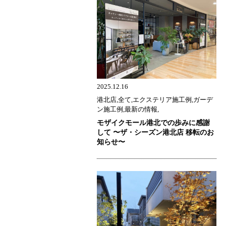
2025.12.16
港北店,全て,エクステリア施工例,ガーデ
ン施工例,最新の情報,
モザイクモール港北での歩みに感謝
して 〜ザ・シーズン港北店 移転のお
知らせ〜