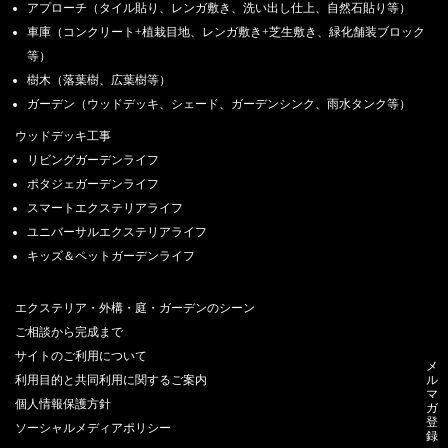
アプローチ（タイル貼り、レンガ敷き、洗い出し仕上、自然石貼り等）
車庫（コンクリート+植栽目地、レンガ敷き+芝生敷き、緑化舗装ブロック
等）
樹木（落葉樹、広葉樹等）
ガーデン（ウッドデッキ、シェード、ガーデンシンク、雨水タンク等）
ウッドデッキ工事
リビングガーデンライフ
ポタジェガーデンライフ
スマートエクステリアライフ
ユニバーサルエクステリアライフ
キッズ＆ペットガーデンライフ
エクステリア・外構・庭・ガーデンのシーン
ご相談から完成まで
サイトのご利用について
メ
利用目的と共同利用に関するご案内
ル
マ
個人情報保護方針
ガ
登
ソーシャルメディアポリシー
録