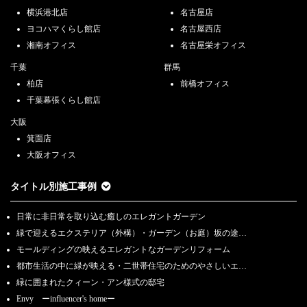
横浜港北店
名古屋店
ヨコハマくらし館店
名古屋西店
湘南オフィス
名古屋栄オフィス
千葉
群馬
柏店
前橋オフィス
千葉幕張くらし館店
大阪
箕面店
大阪オフィス
タイトル別施工事例
日常に非日常を取り込む癒しのエレガントガーデン
緑で迎えるエクステリア（外構）・ガーデン（お庭）坂の途…
モールディングの映えるエレガントなガーデンリフォーム
都市生活の中に緑が映える・二世帯住宅のためのやさしいエ…
緑に囲まれたクィーン・アン様式の邸宅
Envy ーinfluencer's homeー