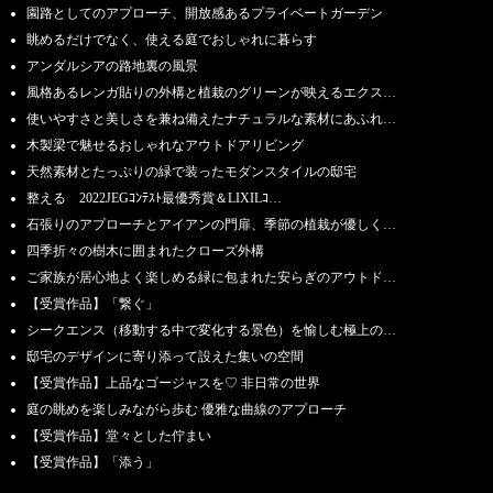
園路としてのアプローチ、開放感あるプライベートガーデン
眺めるだけでなく、使える庭でおしゃれに暮らす
アンダルシアの路地裏の風景
風格あるレンガ貼りの外構と植栽のグリーンが映えるエクス…
使いやすさと美しさを兼ね備えたナチュラルな素材にあふれ…
木製梁で魅せるおしゃれなアウトドアリビング
天然素材とたっぷりの緑で装ったモダンスタイルの邸宅
整える 2022JEGｺﾝﾃｽﾄ最優秀賞＆LIXILｺ…
石張りのアプローチとアイアンの門扉、季節の植栽が優しく…
四季折々の樹木に囲まれたクローズ外構
ご家族が居心地よく楽しめる緑に包まれた安らぎのアウトド…
【受賞作品】「繋ぐ」
シークエンス（移動する中で変化する景色）を愉しむ極上の…
邸宅のデザインに寄り添って設えた集いの空間
【受賞作品】上品なゴージャスを♡ 非日常の世界
庭の眺めを楽しみながら歩む 優雅な曲線のアプローチ
【受賞作品】堂々とした佇まい
【受賞作品】「添う」