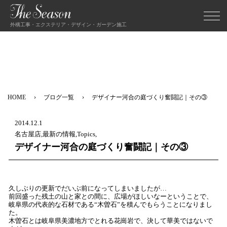
外構工事・エクステリア・デザイン・ガーデン施工
HOME
ブログ一覧
デザイナー河合の庭づくり奮闘記｜その③
2014.12.1
名古屋店,最新の情報,Topics,
デザイナー河合の庭づくり奮闘記｜その③
久しぶりの更新でだいぶ前になってしまいましたが…
前回盛った残土の山と家との間に、広場がほしいなーということで、
岐阜県の代表的な石材である“木曽石”を積んでもらうことになりまし
た。
木曽石とは岐阜県美濃地方でとれる花崗岩で、決して華美ではないで