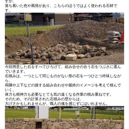
すが、
落ち着いた色や風情があり、こちらのほうではよく使われる石材で
す。
今回用意した石をすべてひろげて、組み合せの合う石をつぶさに選ん
でいきます。
石積みは、一つとして同じものがない形の石を一つひとつ吟味しなが
ら、
両隣や上下などの接する組み合わせや最終のイメージを考えて積んで
いく、
体力も精神力も必要なとても気の遠くなる作業の積み重ねです。
そのため、その計算された石積みの壁からは、
大げさかもしれませんが、職人の魂を感じずにはいれません。