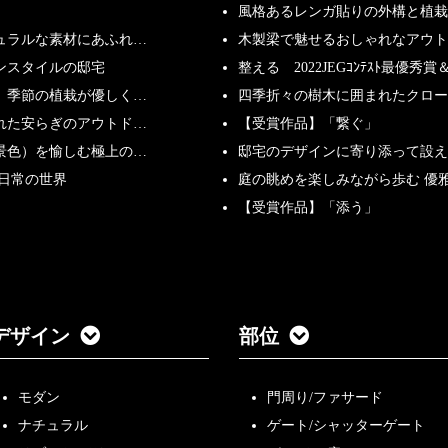
風格あるレンガ貼りの外構と植栽
ュラルな素材にあふれ…
木製梁で魅せるおしゃれなアウト
ンスタイルの邸宅
整える 2022JEGｺﾝﾃｽﾄ最優秀賞＆
、季節の植栽が優しく…
四季折々の樹木に囲まれたクロー
れた安らぎのアウトド…
【受賞作品】「繋ぐ」
景色）を愉しむ極上の…
邸宅のデザインに寄り添って設え
非日常の世界
庭の眺めを楽しみながら歩む 優
【受賞作品】「添う」
デザイン
部位
モダン
門周り/ファサード
ナチュラル
ゲート/シャッターゲート