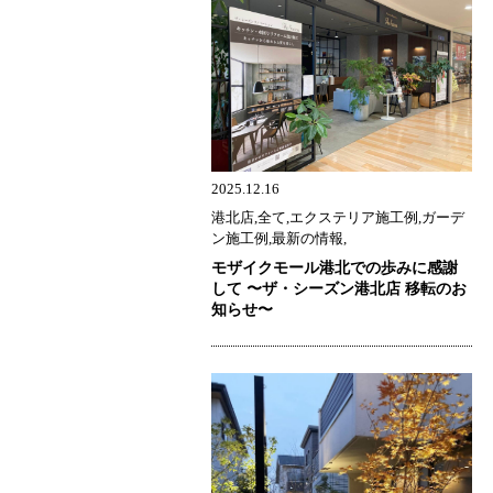
2025.12.16
港北店,全て,エクステリア施工例,ガーデ
ン施工例,最新の情報,
モザイクモール港北での歩みに感謝
して 〜ザ・シーズン港北店 移転のお
知らせ〜