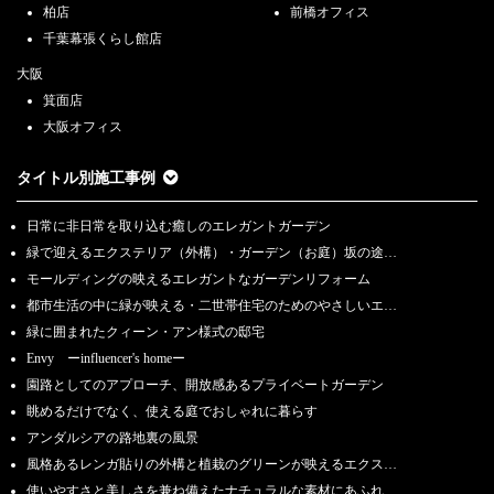
柏店
前橋オフィス
千葉幕張くらし館店
大阪
箕面店
大阪オフィス
タイトル別施工事例
日常に非日常を取り込む癒しのエレガントガーデン
緑で迎えるエクステリア（外構）・ガーデン（お庭）坂の途…
モールディングの映えるエレガントなガーデンリフォーム
都市生活の中に緑が映える・二世帯住宅のためのやさしいエ…
緑に囲まれたクィーン・アン様式の邸宅
Envy ーinfluencer's homeー
園路としてのアプローチ、開放感あるプライベートガーデン
眺めるだけでなく、使える庭でおしゃれに暮らす
アンダルシアの路地裏の風景
風格あるレンガ貼りの外構と植栽のグリーンが映えるエクス…
使いやすさと美しさを兼ね備えたナチュラルな素材にあふれ…