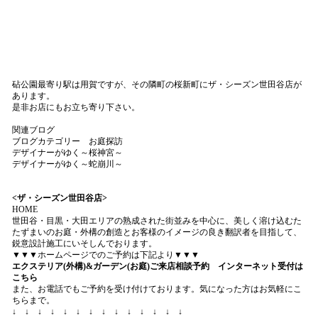
砧公園最寄り駅は用賀ですが、その隣町の桜新町にザ・シーズン世田谷店が
あります。
是非お店にもお立ち寄り下さい。
関連ブログ
ブログカテゴリー お庭探訪
デザイナーがゆく～桜神宮～
デザイナーがゆく～蛇崩川～
<ザ・シーズン世田谷店>
HOME
世田谷・目黒・大田エリアの熟成された街並みを中心に、美しく溶け込むた
たずまいのお庭・外構の創造とお客様のイメージの良き翻訳者を目指して、
鋭意設計施工にいそしんでおります。
▼▼▼ホームページでのご予約は下記より▼▼▼
エクステリア(外構)&ガーデン(お庭)ご来店相談予約 インターネット受付は
こちら
また、お電話でもご予約を受け付けております。気になった方はお気軽にこ
ちらまで。
↓ ↓ ↓ ↓ ↓ ↓ ↓ ↓ ↓ ↓ ↓ ↓ ↓ ↓