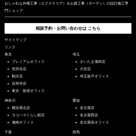
おしゃれな外構工事（エクステリア）＆お庭工事（ガーデン）の設計施工専
門ショップ
相談予約・お問い合わせは
こちら
サイトマップ
リンク
東京
埼玉
プレミアムオフィス
さいたま浦和店
世田谷店
大宮店
駒沢店
埼玉坂戸オフィス
吉祥寺店
東京・新宿オフィス
神奈川
愛知
横浜港北店
名古屋店
ヨコハマくらし館店
名古屋西店
湘南オフィス
名古屋栄オフィス
千葉
群馬