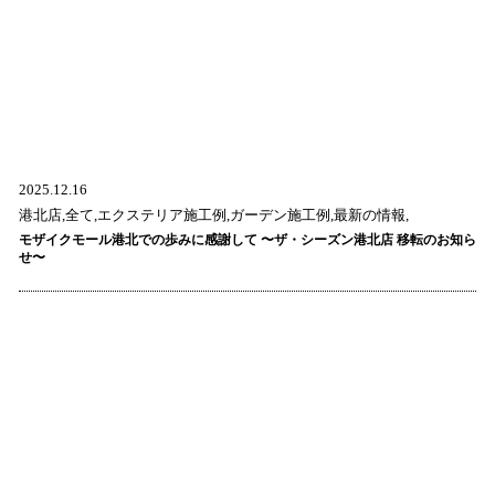
2025.12.16
港北店,全て,エクステリア施工例,ガーデン施工例,最新の情報,
モザイクモール港北での歩みに感謝して 〜ザ・シーズン港北店 移転のお知ら
せ〜