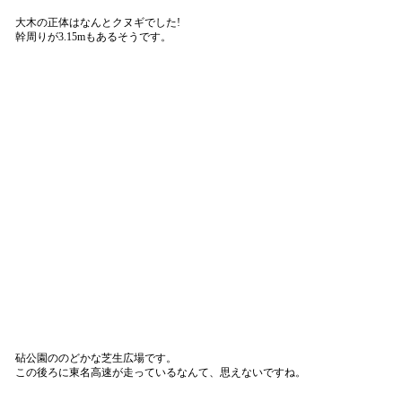
大木の正体はなんとクヌギでした!
幹周りが3.15mもあるそうです。
砧公園ののどかな芝生広場です。
この後ろに東名高速が走っているなんて、思えないですね。