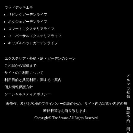
ウッドデッキ工事
リビングガーデンライフ
ポタジェガーデンライフ
スマートエクステリアライフ
ユニバーサルエクステリアライフ
キッズ＆ペットガーデンライフ
エクステリア・外構・庭・ガーデンのシーン
ご相談から完成まで
サイトのご利用について
メ
利用目的と共同利用に関するご案内
ル
マ
個人情報保護方針
ガ
登
ソーシャルメディアポリシー
録
著作権、及びお客様のプライバシー保護のため、サイト内の写真や内容の無
相
断転載等はお断り致します。
談
予
Copyright© The Season All Rights Reserved.
約
・
問