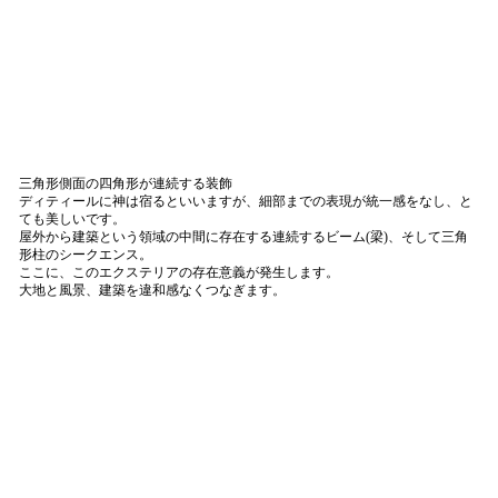
三角形側面の四角形が連続する装飾
ディティールに神は宿るといいますが、細部までの表現が統一感をなし、と
ても美しいです。
屋外から建築という領域の中間に存在する連続するビーム(梁)、そして三角
形柱のシークエンス。
ここに、このエクステリアの存在意義が発生します。
大地と風景、建築を違和感なくつなぎます。