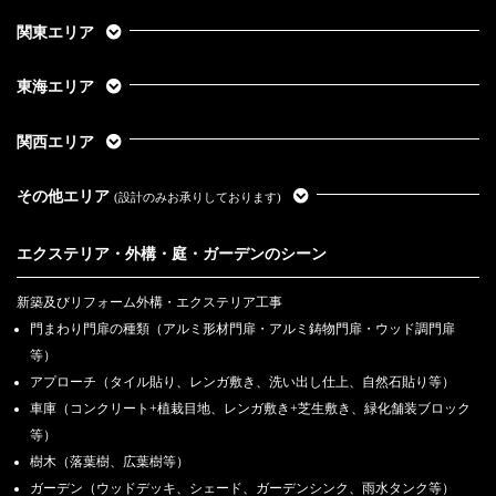
関東エリア
東海エリア
関西エリア
その他エリア
(設計のみお承りしております)
エクステリア・外構・庭・ガーデンのシーン
新築及びリフォーム外構・エクステリア工事
門まわり門扉の種類（アルミ形材門扉・アルミ鋳物門扉・ウッド調門扉
等）
アプローチ（タイル貼り、レンガ敷き、洗い出し仕上、自然石貼り等）
車庫（コンクリート+植栽目地、レンガ敷き+芝生敷き、緑化舗装ブロック
等）
樹木（落葉樹、広葉樹等）
ガーデン（ウッドデッキ、シェード、ガーデンシンク、雨水タンク等）