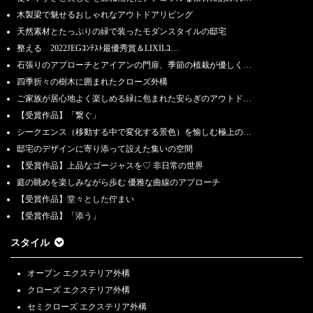
木製梁で魅せるおしゃれなアウトドアリビング
天然素材とたっぷりの緑で装ったモダンスタイルの邸宅
整える 2022JEGｺﾝﾃｽﾄ最優秀賞＆LIXILｺ…
石張りのアプローチとアイアンの門扉、季節の植栽が優しく…
四季折々の樹木に囲まれたクローズ外構
ご家族が居心地よく楽しめる緑に包まれた安らぎのアウトド…
【受賞作品】「繋ぐ」
シークエンス（移動する中で変化する景色）を愉しむ極上の…
邸宅のデザインに寄り添って設えた集いの空間
【受賞作品】上品なゴージャスを♡ 非日常の世界
庭の眺めを楽しみながら歩む 優雅な曲線のアプローチ
【受賞作品】堂々とした佇まい
【受賞作品】「添う」
スタイル
オープン エクステリア外構
クローズ エクステリア外構
セミクローズ エクステリア外構