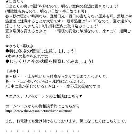
★日当たり
日当たりの良い場所を好むので、明るい室内の窓辺に置きましょう!
(耐陰性もあるので、明るい日陰・半日陰でも可)
春～秋の暖かい時期なら、直射日光・西日の当たらない屋外も可。葉焼けや
温度差に注意することが大切です♪ 耐寒温度は
5
～
10
℃なので、夏が過ぎて
涼しくなってきたら(
10
月以降)室内に取り込みましょう!
置き場所を変えるときは・・・環境の変化に敏感なので、徐々に!(一週間ご
と)
★水やり+霧吹き
●特に冬場の管理し注意しましょう!
●水やりの基本を忘れずに!
●じっくりと今の状態を観察してみましょう!
【基本】
春～秋・・・土が乾いたら鉢底から水がでるまでたっぷりと。
冬・・・土が乾いてから
2
～
3
日後にたっぷりと。
♪日中に葉が閉じているときは・・・水不足の証拠です!!!
▼エクステリア&ガーデンのご相談はこちら▼
ホームページからの御相談予約はこちらから
https://www.the-season.net/mail/consultation/
また、お電話でも受け付けをしております。気になった方はこちらまで。
↓ ↓ ↓ ↓ ↓ ↓ ↓ ↓ ↓ ↓ ↓ ↓ ↓ ↓