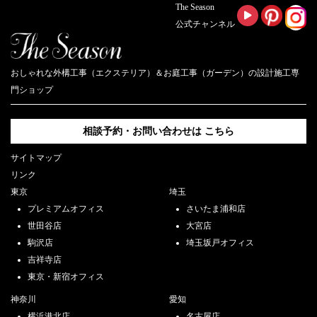
The Season
公式チャンネル
おしゃれな外構工事（エクステリア）＆お庭工事（ガーデン）の設計施工専
門ショップ
相談予約・お問い合わせは
こちら
サイトマップ
リンク
東京
埼玉
プレミアムオフィス
さいたま浦和店
世田谷店
大宮店
駒沢店
埼玉坂戸オフィス
吉祥寺店
東京・新宿オフィス
神奈川
愛知
横浜港北店
名古屋店