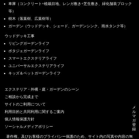
車庫（コンクリート+植栽目地、レンガ敷き+芝生敷き、緑化舗装ブロック
等）
樹木（落葉樹、広葉樹等）
ガーデン（ウッドデッキ、シェード、ガーデンシンク、雨水タンク等）
ウッドデッキ工事
リビングガーデンライフ
ポタジェガーデンライフ
スマートエクステリアライフ
ユニバーサルエクステリアライフ
キッズ＆ペットガーデンライフ
エクステリア・外構・庭・ガーデンのシーン
ご相談から完成まで
サイトのご利用について
メ
ル
利用目的と共同利用に関するご案内
マ
個人情報保護方針
ガ
登
ソーシャルメディアポリシー
録
著作権、及びお客様のプライバシー保護のため、サイト内の写真や内容の無