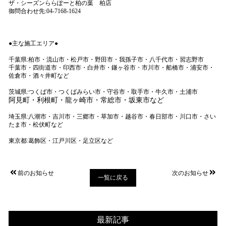
ザ・シーズンららぽーと柏の葉 柏店
御問合わせ先:04-7168-1624
●主な施工エリア●
千葉県:柏市・流山市・松戸市・野田市・我孫子市・八千代市・習志野市
千葉市・四街道市・印西市・白井市・鎌ヶ谷市・市川市・船橋市・浦安市・
佐倉市・酒々井町など
茨城県:つくば市・つくばみらい市・守谷市・取手市・牛久市・土浦市
阿見町・利根町・龍ヶ崎市・常総市・坂東市など
埼玉県:八潮市・吉川市・三郷市・草加市・越谷市・春日部市・川口市・さい
たま市・松伏町など
東京都:葛飾区・江戸川区・足立区など
前のお知らせ
次のお知らせ
一覧に戻る
最新記事