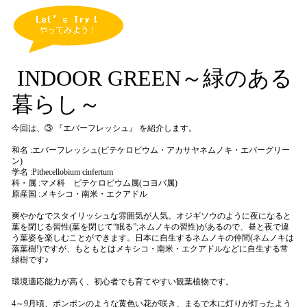
I
NDOOR GREEN
～緑のある
暮らし～
今回は、③ 『エバーフレッシュ』 を紹介します。
和名 :エバーフレッシュ(ピテケロビウム・アカサヤネムノキ・エバーグリー
ン)
学名 :
Pithecellobium cinfertum
科・属 :マメ科 ピテケロビウム属(コヨバ属)
原産国 :メキシコ・南米・エクアドル
爽やかなでスタイリッシュな雰囲気が人気。オジギソウのように夜になると
葉を閉じる習性(葉を閉じて“眠る”;ネムノキの習性)があるので、昼と夜で違
う葉姿を楽しむことができます。日本に自生するネムノキの仲間(ネムノキは
落葉樹!)ですが、もともとはメキシコ・南米・エクアドルなどに自生する常
緑樹です♪
環境適応能力が高く、初心者でも育てやすい観葉植物です。
4
～
9
月頃、ポンポンのような黄色い花が咲き、まるで木に灯りが灯ったよう