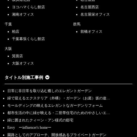
ヨコハマくらし館店
名古屋西店
湘南オフィス
名古屋栄オフィス
千葉
群馬
柏店
前橋オフィス
千葉幕張くらし館店
大阪
箕面店
大阪オフィス
タイトル別施工事例
日常に非日常を取り込む癒しのエレガントガーデン
緑で迎えるエクステリア（外構）・ガーデン（お庭）坂の途…
モールディングの映えるエレガントなガーデンリフォーム
都市生活の中に緑が映える・二世帯住宅のためのやさしいエ…
緑に囲まれたクィーン・アン様式の邸宅
Envy ーinfluencer's homeー
園路としてのアプローチ、開放感あるプライベートガーデン