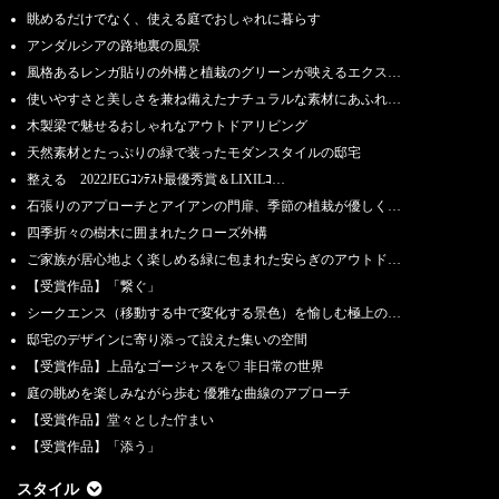
眺めるだけでなく、使える庭でおしゃれに暮らす
アンダルシアの路地裏の風景
風格あるレンガ貼りの外構と植栽のグリーンが映えるエクス…
使いやすさと美しさを兼ね備えたナチュラルな素材にあふれ…
木製梁で魅せるおしゃれなアウトドアリビング
天然素材とたっぷりの緑で装ったモダンスタイルの邸宅
整える 2022JEGｺﾝﾃｽﾄ最優秀賞＆LIXILｺ…
石張りのアプローチとアイアンの門扉、季節の植栽が優しく…
四季折々の樹木に囲まれたクローズ外構
ご家族が居心地よく楽しめる緑に包まれた安らぎのアウトド…
【受賞作品】「繋ぐ」
シークエンス（移動する中で変化する景色）を愉しむ極上の…
邸宅のデザインに寄り添って設えた集いの空間
【受賞作品】上品なゴージャスを♡ 非日常の世界
庭の眺めを楽しみながら歩む 優雅な曲線のアプローチ
【受賞作品】堂々とした佇まい
【受賞作品】「添う」
スタイル