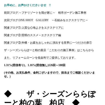
お早めに、お声かけくださいませ !!
前回ブログ:
～プチリゾートを我が家に～ 柏市ガーデン施工事例
次回ブログ:
ONE-SHOT GALLERY ～石組みをエクステリアに～
関連ブログ①:
上質な心地よさをエクステリアに
関連ブログ②:
照明のススメ～エクステリア編
関連ブログ③:
外構・お庭をおしゃれに演出する世界に一つだけの扉①
ザ・シーズンららぽーと柏の葉店「こだわりの施工事例」
はこちらから
また、
リフォームローンを低金利でご提供しております。
1.31%(団信有り)、1.16%(団信無し)126回～180回
(その他、お支払条件、金利ございますので、担当までご相談くださいま
せ。)
◆
ザ・シーズンららぽ
ーと柏の葉 柏店
◆