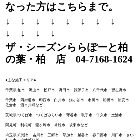
なった方はこちらまで。
↓ ↓ ↓ ↓ ↓ ↓ ↓ ↓
↓ ↓ ↓ ↓
ザ・シーズンららぽーと柏
の葉・柏 店 04-7168-1624
●主な施工エリア●
千葉県:柏市・流山市・松戸市・野田市・我孫子市・八千代市・習志野市・
千葉市・四街道市・印西市・白井市・鎌ヶ谷市・市川市・船橋市・浦安市・
佐倉市・酒々井町など
茨城県:つくば市・つくばみらい市・守谷市・取手市・牛久市・土浦市
阿見町・利根町・龍ヶ崎市・常総市・坂東市など
埼玉県:八潮市・吉川市・三郷市・草加市・越谷市・春日部市・川口市・さい
たま市・松伏町など