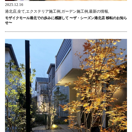
2025.12.16
港北店,全て,エクステリア施工例,ガーデン施工例,最新の情報,
モザイクモール港北での歩みに感謝して 〜ザ・シーズン港北店 移転のお知ら
せ〜