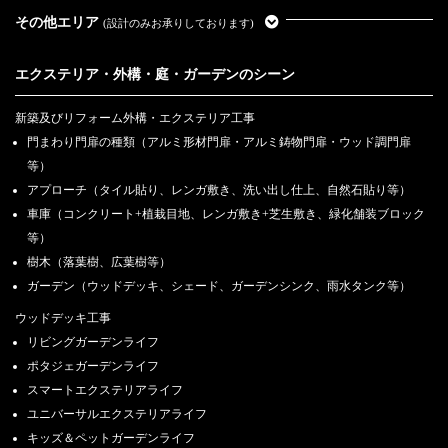
その他エリア
(設計のみお承りしております)
エクステリア・外構・庭・ガーデンのシーン
新築及びリフォーム外構・エクステリア工事
門まわり門扉の種類（アルミ形材門扉・アルミ鋳物門扉・ウッド調門扉
等）
アプローチ（タイル貼り、レンガ敷き、洗い出し仕上、自然石貼り等）
車庫（コンクリート+植栽目地、レンガ敷き+芝生敷き、緑化舗装ブロック
等）
樹木（落葉樹、広葉樹等）
ガーデン（ウッドデッキ、シェード、ガーデンシンク、雨水タンク等）
ウッドデッキ工事
リビングガーデンライフ
ポタジェガーデンライフ
スマートエクステリアライフ
ユニバーサルエクステリアライフ
キッズ＆ペットガーデンライフ