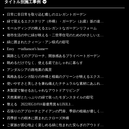
タイトル別施工事例
日常に非日常を取り込む癒しのエレガントガーデン
緑で迎えるエクステリア（外構）・ガーデン（お庭）坂の途…
モールディングの映えるエレガントなガーデンリフォーム
都市生活の中に緑が映える・二世帯住宅のためのやさしいエ…
緑に囲まれたクィーン・アン様式の邸宅
Envy ーinfluencer's homeー
園路としてのアプローチ、開放感あるプライベートガーデン
眺めるだけでなく、使える庭でおしゃれに暮らす
アンダルシアの路地裏の風景
風格あるレンガ貼りの外構と植栽のグリーンが映えるエクス…
使いやすさと美しさを兼ね備えたナチュラルな素材にあふれ…
木製梁で魅せるおしゃれなアウトドアリビング
天然素材とたっぷりの緑で装ったモダンスタイルの邸宅
整える 2022JEGｺﾝﾃｽﾄ最優秀賞＆LIXILｺ…
石張りのアプローチとアイアンの門扉、季節の植栽が優しく…
四季折々の樹木に囲まれたクローズ外構
ご家族が居心地よく楽しめる緑に包まれた安らぎのアウトド…