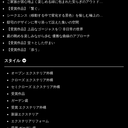
ご家族が居心地よく楽しめる緑に包まれた安らぎのアウトド…
【受賞作品】「繋ぐ」
シークエンス（移動する中で変化する景色）を愉しむ極上の…
邸宅のデザインに寄り添って設えた集いの空間
【受賞作品】上品なゴージャスを♡ 非日常の世界
庭の眺めを楽しみながら歩む 優雅な曲線のアプローチ
【受賞作品】堂々とした佇まい
【受賞作品】「添う」
スタイル
オープン エクステリア外構
クローズ エクステリア外構
セミクローズ エクステリア外構
受賞作品
ガーデン庭
受賞 エクステリア外構
新築エクステリア
エクステリアリフォーム
受賞 ガーデン庭