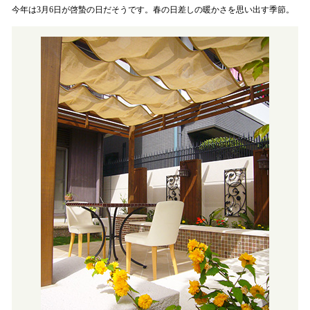
今年は3月6日が啓蟄の日だそうです。春の日差しの暖かさを思い出す季節。