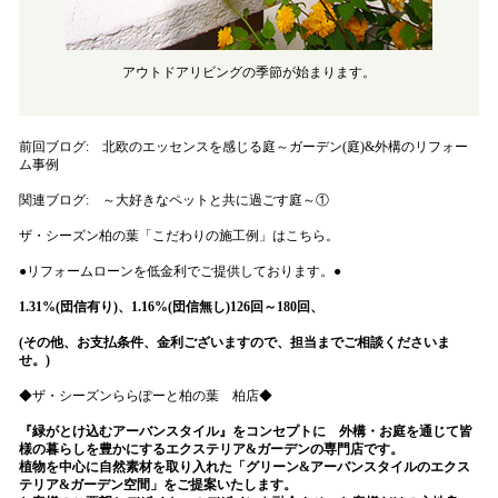
アウトドアリビングの季節が始まります。
前回ブログ:
北欧のエッセンスを感じる庭～ガーデン(庭)&外構のリフォー
ム事例
関連ブログ:
～大好きなペットと共に過ごす庭～①
ザ・シーズン柏の葉「こだわりの施工例」はこちら。
●リフォームローンを低金利でご提供しております。●
1.31%(団信有り)、1.16%(団信無し)126回～180回、
(その他、お支払条件、金利ございますので、担当までご相談くださいま
せ。)
◆ザ・シーズンららぽーと柏の葉 柏店◆
『緑がとけ込むアーバンスタイル』をコンセプトに 外構・お庭を通じて皆
様の暮らしを豊かにするエクステリア&ガーデンの専門店です。
植物を中心に自然素材を取り入れた「グリーン&アーバンスタイルのエクス
テリア&ガーデン空間」をご提案いたします。