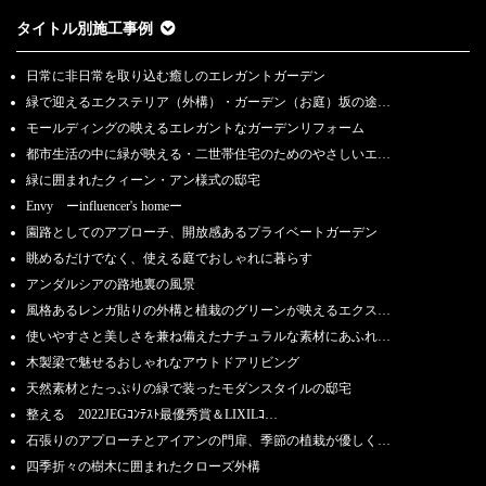
タイトル別施工事例
日常に非日常を取り込む癒しのエレガントガーデン
緑で迎えるエクステリア（外構）・ガーデン（お庭）坂の途…
モールディングの映えるエレガントなガーデンリフォーム
都市生活の中に緑が映える・二世帯住宅のためのやさしいエ…
緑に囲まれたクィーン・アン様式の邸宅
Envy ーinfluencer's homeー
園路としてのアプローチ、開放感あるプライベートガーデン
眺めるだけでなく、使える庭でおしゃれに暮らす
アンダルシアの路地裏の風景
風格あるレンガ貼りの外構と植栽のグリーンが映えるエクス…
使いやすさと美しさを兼ね備えたナチュラルな素材にあふれ…
木製梁で魅せるおしゃれなアウトドアリビング
天然素材とたっぷりの緑で装ったモダンスタイルの邸宅
整える 2022JEGｺﾝﾃｽﾄ最優秀賞＆LIXILｺ…
石張りのアプローチとアイアンの門扉、季節の植栽が優しく…
四季折々の樹木に囲まれたクローズ外構