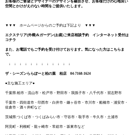
お客様のご要望とデザイナーのデザインを融合させ、お客様だけの心地良い
空間とかけがえのない時間をご提供いたします。
▼▼▼ ホームページからのご予約は下記より ▼▼▼
エクステリア(外構)&ガーデン(お庭)ご来店
相談予約 インターネット受付は
コチラ
また、お電話でもご予約を受け付けております。気になった方はこちらま
で。
↓ ↓ ↓ ↓ ↓ ↓ ↓ ↓ ↓ ↓ ↓ ↓
ザ・シーズンららぽーと柏の葉 柏店 04-7168-1624
●主な施工エリア●
千葉県:柏市・流山市・松戸市・野田市・我孫子市・八千代市・習志野市
千葉市・四街道市・印西市・白井市・鎌ヶ谷市・市川市・船橋市・浦安市・
佐倉市・酒々井町など
茨城県:つくば市・つくばみらい市・守谷市・取手市・牛久市・土浦市
阿見町・利根町・龍ヶ崎市・常総市・坂東市など