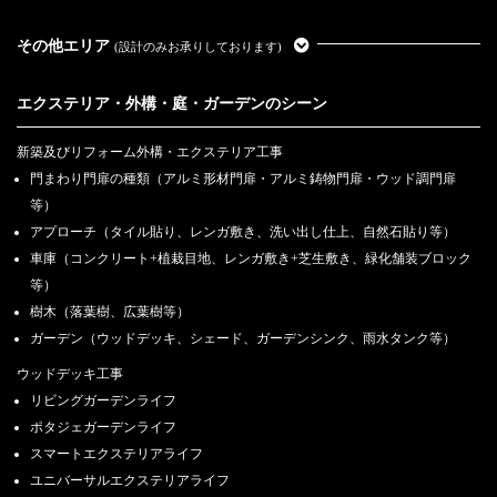
その他エリア
(設計のみお承りしております)
エクステリア・外構・庭・ガーデンのシーン
新築及びリフォーム外構・エクステリア工事
門まわり門扉の種類（アルミ形材門扉・アルミ鋳物門扉・ウッド調門扉
等）
アプローチ（タイル貼り、レンガ敷き、洗い出し仕上、自然石貼り等）
車庫（コンクリート+植栽目地、レンガ敷き+芝生敷き、緑化舗装ブロック
等）
樹木（落葉樹、広葉樹等）
ガーデン（ウッドデッキ、シェード、ガーデンシンク、雨水タンク等）
ウッドデッキ工事
リビングガーデンライフ
ポタジェガーデンライフ
スマートエクステリアライフ
ユニバーサルエクステリアライフ