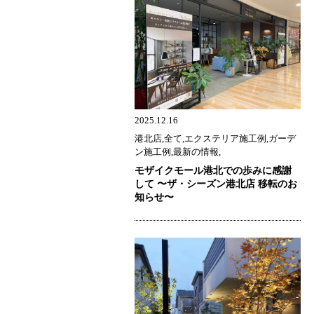
2025.12.16
港北店,全て,エクステリア施工例,ガーデ
ン施工例,最新の情報,
モザイクモール港北での歩みに感謝
して 〜ザ・シーズン港北店 移転のお
知らせ〜