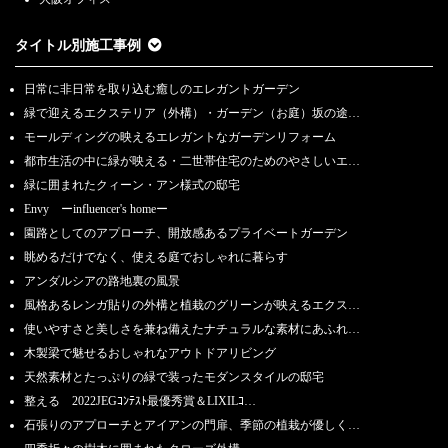
タイトル別施工事例
日常に非日常を取り込む癒しのエレガントガーデン
緑で迎えるエクステリア（外構）・ガーデン（お庭）坂の途…
モールディングの映えるエレガントなガーデンリフォーム
都市生活の中に緑が映える・二世帯住宅のためのやさしいエ…
緑に囲まれたクィーン・アン様式の邸宅
Envy ーinfluencer's homeー
園路としてのアプローチ、開放感あるプライベートガーデン
眺めるだけでなく、使える庭でおしゃれに暮らす
アンダルシアの路地裏の風景
風格あるレンガ貼りの外構と植栽のグリーンが映えるエクス…
使いやすさと美しさを兼ね備えたナチュラルな素材にあふれ…
木製梁で魅せるおしゃれなアウトドアリビング
天然素材とたっぷりの緑で装ったモダンスタイルの邸宅
整える 2022JEGｺﾝﾃｽﾄ最優秀賞＆LIXILｺ…
石張りのアプローチとアイアンの門扉、季節の植栽が優しく…