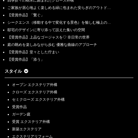
四季折々の樹木に囲まれたクローズ外構
ご家族が居心地よく楽しめる緑に包まれた安らぎのアウトド…
【受賞作品】「繋ぐ」
シークエンス（移動する中で変化する景色）を愉しむ極上の…
邸宅のデザインに寄り添って設えた集いの空間
【受賞作品】上品なゴージャスを♡ 非日常の世界
庭の眺めを楽しみながら歩む 優雅な曲線のアプローチ
【受賞作品】堂々とした佇まい
【受賞作品】「添う」
スタイル
オープン エクステリア外構
クローズ エクステリア外構
セミクローズ エクステリア外構
受賞作品
ガーデン庭
受賞 エクステリア外構
新築エクステリア
エクステリアリフォーム