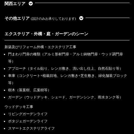
関西エリア
その他エリア
(設計のみお承りしております)
エクステリア・外構・庭・ガーデンのシーン
新築及びリフォーム外構・エクステリア工事
門まわり門扉の種類（アルミ形材門扉・アルミ鋳物門扉・ウッド調門扉
等）
アプローチ（タイル貼り、レンガ敷き、洗い出し仕上、自然石貼り等）
車庫（コンクリート+植栽目地、レンガ敷き+芝生敷き、緑化舗装ブロック
等）
樹木（落葉樹、広葉樹等）
ガーデン（ウッドデッキ、シェード、ガーデンシンク、雨水タンク等）
ウッドデッキ工事
リビングガーデンライフ
ポタジェガーデンライフ
スマートエクステリアライフ