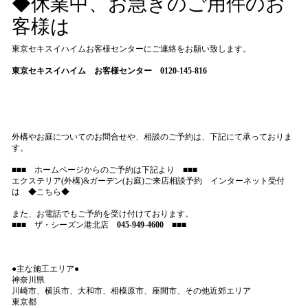
◆休業中、お急ぎのご用件のお
客様は
東京セキスイハイムお客様センターにご連絡をお願い致します。
東京セキスイハイム お客様センター
0120-145-816
外構やお庭についてのお問合せや、相談のご予約は、下記にて承っておりま
す。
■■■ ホームページからのご予約は下記より ■■■
エクステリア(外構)&ガーデン(お庭)ご来店相談予約 インターネット受付
は
◆こちら◆
また、お電話でもご予約を受け付けております。
■■■ ザ・シーズン港北店
045-949-4600
■■■
●主な施工エリア●
神奈川県
川崎市、横浜市、大和市、相模原市、座間市、その他近郊エリア
東京都