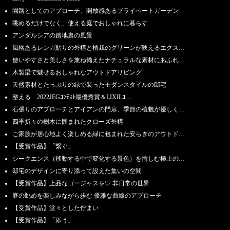
園路としてのアプローチ、開放感あるプライベートガーデン
眺めるだけでなく、使える庭でおしゃれに暮らす
アンダルシアの路地裏の風景
風格あるレンガ貼りの外構と植栽のグリーンが映えるエクス…
使いやすさと美しさを兼ね備えたナチュラルな素材にあふれ…
木製梁で魅せるおしゃれなアウトドアリビング
天然素材とたっぷりの緑で装ったモダンスタイルの邸宅
整える 2022JEGｺﾝﾃｽﾄ最優秀賞＆LIXILｺ…
石張りのアプローチとアイアンの門扉、季節の植栽が優しく…
四季折々の樹木に囲まれたクローズ外構
ご家族が居心地よく楽しめる緑に包まれた安らぎのアウトド…
【受賞作品】「繋ぐ」
シークエンス（移動する中で変化する景色）を愉しむ極上の…
邸宅のデザインに寄り添って設えた集いの空間
【受賞作品】上品なゴージャスを♡ 非日常の世界
庭の眺めを楽しみながら歩む 優雅な曲線のアプローチ
【受賞作品】堂々とした佇まい
【受賞作品】「添う」