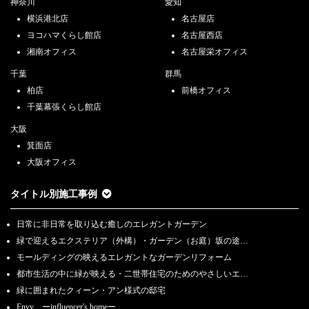
神奈川
愛知
横浜港北店
名古屋店
ヨコハマくらし館店
名古屋西店
湘南オフィス
名古屋栄オフィス
千葉
群馬
柏店
前橋オフィス
千葉幕張くらし館店
大阪
箕面店
大阪オフィス
タイトル別施工事例
日常に非日常を取り込む癒しのエレガントガーデン
緑で迎えるエクステリア（外構）・ガーデン（お庭）坂の途…
モールディングの映えるエレガントなガーデンリフォーム
都市生活の中に緑が映える・二世帯住宅のためのやさしいエ…
緑に囲まれたクィーン・アン様式の邸宅
Envy ーinfluencer's homeー