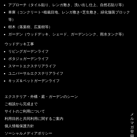
アプローチ（タイル貼り、レンガ敷き、洗い出し仕上、自然石貼り等）
車庫（コンクリート+植栽目地、レンガ敷き+芝生敷き、緑化舗装ブロック
等）
樹木（落葉樹、広葉樹等）
ガーデン（ウッドデッキ、シェード、ガーデンシンク、雨水タンク等）
ウッドデッキ工事
リビングガーデンライフ
ポタジェガーデンライフ
スマートエクステリアライフ
ユニバーサルエクステリアライフ
キッズ＆ペットガーデンライフ
エクステリア・外構・庭・ガーデンのシーン
ご相談から完成まで
サイトのご利用について
メ
ル
利用目的と共同利用に関するご案内
マ
個人情報保護方針
ガ
登
ソーシャルメディアポリシー
録