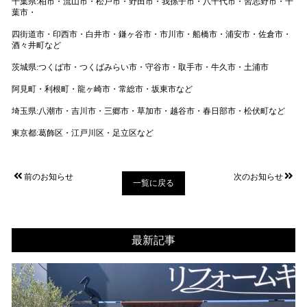
千葉県:柏市・流山市・松戸市・野田市・我孫子市・八千代市・習志野市・千
葉市・
四街道市・印西市・白井市・鎌ヶ谷市・市川市・船橋市・浦安市・佐倉市・
酒々井町など
茨城県:つくば市・つくばみらい市・守谷市・取手市・牛久市・土浦市
阿見町・利根町・龍ヶ崎市・常総市・坂東市など
埼玉県:八潮市・吉川市・三郷市・草加市・越谷市・春日部市・松伏町など
東京都:葛飾区・江戸川区・足立区など
前のお知らせ
次のお知らせ
一覧に戻る
最新記事