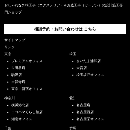
おしゃれな外構工事（エクステリア）＆お庭工事（ガーデン）の設計施工専
門ショップ
相談予約・お問い合わせは
こちら
サイトマップ
リンク
東京
埼玉
プレミアムオフィス
さいたま浦和店
世田谷店
大宮店
駒沢店
埼玉坂戸オフィス
吉祥寺店
東京・新宿オフィス
神奈川
愛知
横浜港北店
名古屋店
ヨコハマくらし館店
名古屋西店
湘南オフィス
名古屋栄オフィス
千葉
群馬