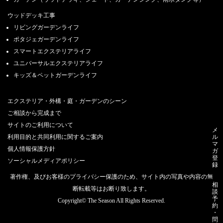
ウッドデッキ工事
リビングガーデンライフ
ポタジェガーデンライフ
スマートエクステリアライフ
ユニバーサルエクステリアライフ
キッズ＆ペットガーデンライフ
エクステリア・外構・庭・ガーデンのシーン
ご相談から完成まで
サイトのご利用について
メ
ル
利用目的と共同利用に関するご案内
マ
個人情報保護方針
ガ
登
ソーシャルメディアポリシー
録
著作権、及びお客様のプライバシー保護のため、サイト内の写真や内容の無
相
断転載等はお断り致します。
談
予
Copyright© The Season All Rights Reserved.
約
・
問