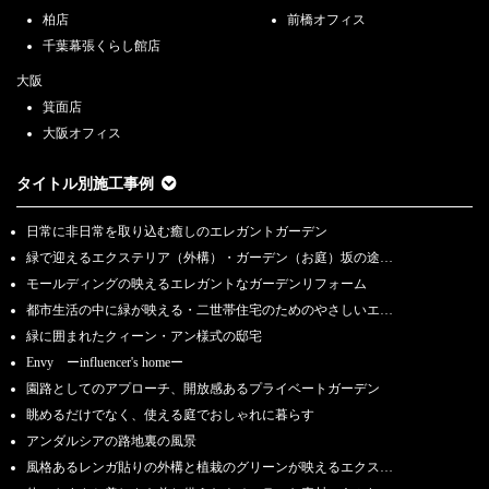
柏店
前橋オフィス
千葉幕張くらし館店
大阪
箕面店
大阪オフィス
タイトル別施工事例
日常に非日常を取り込む癒しのエレガントガーデン
緑で迎えるエクステリア（外構）・ガーデン（お庭）坂の途…
モールディングの映えるエレガントなガーデンリフォーム
都市生活の中に緑が映える・二世帯住宅のためのやさしいエ…
緑に囲まれたクィーン・アン様式の邸宅
Envy ーinfluencer's homeー
園路としてのアプローチ、開放感あるプライベートガーデン
眺めるだけでなく、使える庭でおしゃれに暮らす
アンダルシアの路地裏の風景
風格あるレンガ貼りの外構と植栽のグリーンが映えるエクス…