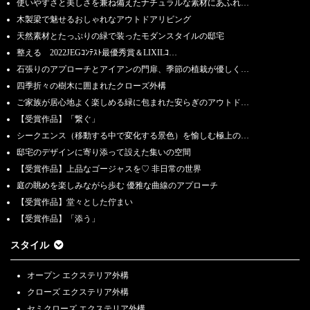
使いやすさと美しさを兼ね備えたナチュラルな素材にあふれ…
木製梁で魅せるおしゃれなアウトドアリビング
天然素材とたっぷりの緑で装ったモダンスタイルの邸宅
整える 2022JEGｺﾝﾃｽﾄ最優秀賞＆LIXILｺ…
石張りのアプローチとアイアンの門扉、季節の植栽が優しく…
四季折々の樹木に囲まれたクローズ外構
ご家族が居心地よく楽しめる緑に包まれた安らぎのアウトド…
【受賞作品】「繋ぐ」
シークエンス（移動する中で変化する景色）を愉しむ極上の…
邸宅のデザインに寄り添って設えた集いの空間
【受賞作品】上品なゴージャスを♡ 非日常の世界
庭の眺めを楽しみながら歩む 優雅な曲線のアプローチ
【受賞作品】堂々とした佇まい
【受賞作品】「添う」
スタイル
オープン エクステリア外構
クローズ エクステリア外構
セミクローズ エクステリア外構