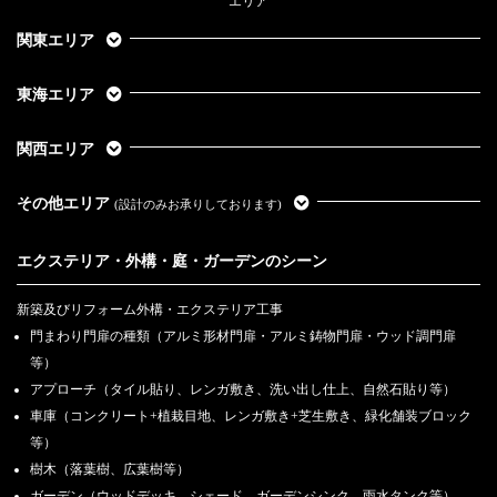
エリア
関東エリア
東海エリア
関西エリア
その他エリア
(設計のみお承りしております)
エクステリア・外構・庭・ガーデンのシーン
新築及びリフォーム外構・エクステリア工事
門まわり門扉の種類（アルミ形材門扉・アルミ鋳物門扉・ウッド調門扉
等）
アプローチ（タイル貼り、レンガ敷き、洗い出し仕上、自然石貼り等）
車庫（コンクリート+植栽目地、レンガ敷き+芝生敷き、緑化舗装ブロック
等）
樹木（落葉樹、広葉樹等）
ガーデン（ウッドデッキ、シェード、ガーデンシンク、雨水タンク等）