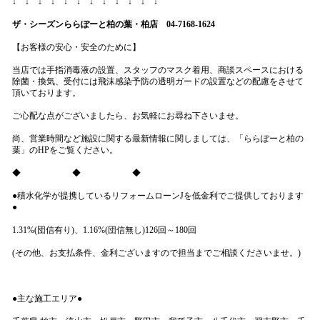
↓ ↓ ↓ ↓ ↓ ↓ ↓ ↓ ↓ ↓ ↓ ↓
ザ・シーズンららぽーと柏の葉・柏店 04-7168-1624
【お客様の安心・安全のために】
当店では手指消毒液の設置、スタッフのマスク着用、商談スペースにおける
除菌・換気、受付には飛沫感染予防の透明ガードの設置などの配慮をさせて
頂いております。
ご心配な点がございましたら、お気軽にお尋ね下さいませ。
尚、営業時間など施設に関する最新情報に関しましては
、「ららぽーと柏の
葉」
のHPをご覧ください。
◆ ◆ ◆
●積水化学が提携しているリフォームローンJを低金利でご提供しております
●
1.31%(団信有り)、1.16%(団信無し)126回～180回
(その他、お支払条件、金利ございますので担当までご相談くださいませ。)
●主な施工エリア●