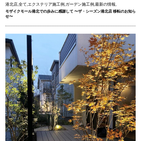
港北店,全て,エクステリア施工例,ガーデン施工例,最新の情報,
モザイクモール港北での歩みに感謝して 〜ザ・シーズン港北店 移転のお知ら
せ〜