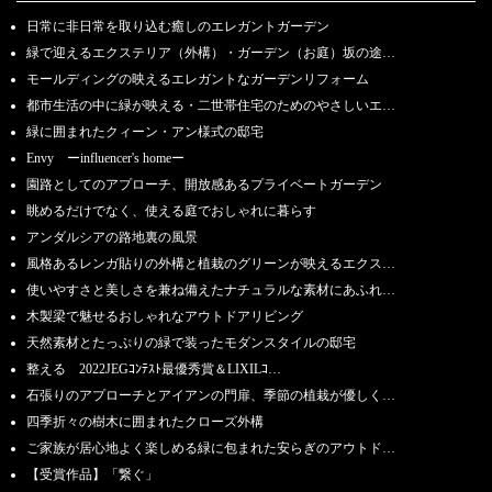
日常に非日常を取り込む癒しのエレガントガーデン
緑で迎えるエクステリア（外構）・ガーデン（お庭）坂の途…
モールディングの映えるエレガントなガーデンリフォーム
都市生活の中に緑が映える・二世帯住宅のためのやさしいエ…
緑に囲まれたクィーン・アン様式の邸宅
Envy ーinfluencer's homeー
園路としてのアプローチ、開放感あるプライベートガーデン
眺めるだけでなく、使える庭でおしゃれに暮らす
アンダルシアの路地裏の風景
風格あるレンガ貼りの外構と植栽のグリーンが映えるエクス…
使いやすさと美しさを兼ね備えたナチュラルな素材にあふれ…
木製梁で魅せるおしゃれなアウトドアリビング
天然素材とたっぷりの緑で装ったモダンスタイルの邸宅
整える 2022JEGｺﾝﾃｽﾄ最優秀賞＆LIXILｺ…
石張りのアプローチとアイアンの門扉、季節の植栽が優しく…
四季折々の樹木に囲まれたクローズ外構
ご家族が居心地よく楽しめる緑に包まれた安らぎのアウトド…
【受賞作品】「繋ぐ」